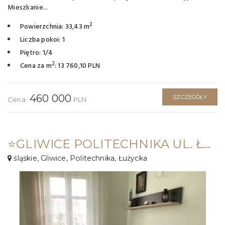
Mieszkanie...
2
Powierzchnia: 33,43 m
Liczba pokoi: 1
Piętro: 1/4
2
Cena za m
: 13 760,10 PLN
460 000
SZCZEGÓŁY
Cena
PLN
⭐GLIWICE POLITECHNIKA UL. ŁUŻYCKA / 63 M2 / 3 POK+ KUCHNIA! ⭐
śląskie, Gliwice, Politechnika, Łużycka