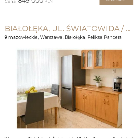
849 000
Cena
PLN
BIAŁOŁĘKA, UL. ŚWIATOWIDA / PANCERA ⭐52M2 / 2 POKOJE + BALKON ⭐PIWNICA
mazowieckie, Warszawa, Białołęka, Feliksa Pancera