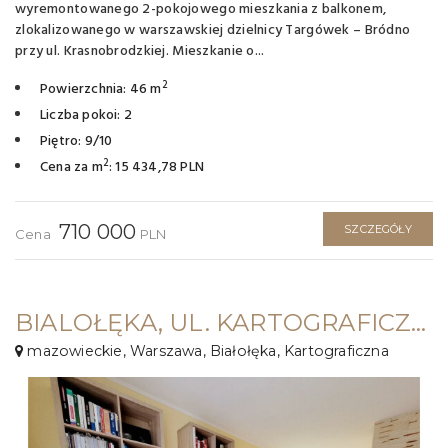
wyremontowanego 2-pokojowego mieszkania z balkonem,
zlokalizowanego w warszawskiej dzielnicy Targówek – Bródno
przy ul. Krasnobrodzkiej. Mieszkanie o...
2
Powierzchnia: 46 m
Liczba pokoi: 2
Piętro: 9/10
2
Cena za m
: 15 434,78 PLN
710 000
SZCZEGÓŁY
Cena
PLN
BIALOŁĘKA, UL. KARTOGRAFICZNA ⭐39M2 / 2 POKOJE + BALKON⭐PARKING
mazowieckie, Warszawa, Białołęka, Kartograficzna