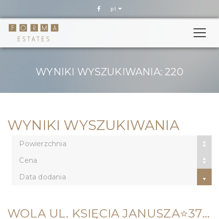
pl
WYNIKI WYSZUKIWANIA: 220
WYNIKI WYSZUKIWANIA
Powierzchnia
Cena
Data dodania
WOLA UL. KSIĘCIA JANUSZA⭐️37M2 / 2POK+KUCHNIA + BALKON⭐️DO METRO 7 MIN