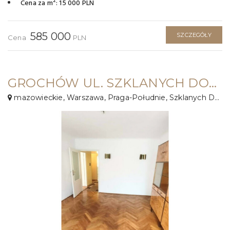
2
Cena za m
: 15 000 PLN
585 000
SZCZEGÓŁY
Cena
PLN
GROCHÓW UL. SZKLANYCH DOMÓW ⭐55 M² / 3 POKOJE/ BALKON!
mazowieckie, Warszawa, Praga-Południe, Szklanych Domów