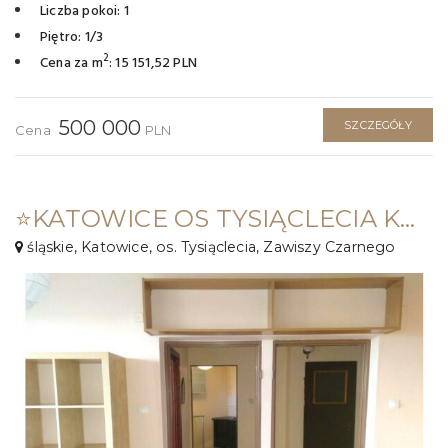
Liczba pokoi: 1
Piętro: 1/3
2
Cena za m
: 15 151,52 PLN
500 000
SZCZEGÓŁY
Cena
PLN
⭐KATOWICE OS TYSIĄCLECIA KUKURYDZE 41 M2 // 1 POKÓJ+ BALKON !⭐
śląskie, Katowice, os. Tysiąclecia, Zawiszy Czarnego