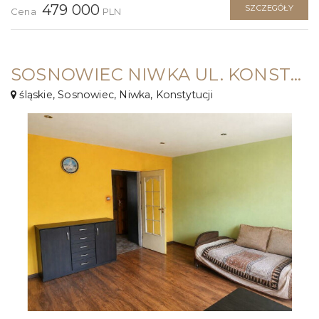
479 000
SZCZEGÓŁY
Cena
PLN
SOSNOWIEC NIWKA UL. KONSTYTUCJI⭐49M2//2 POK. +BALKON //PARKING SZLABAN
śląskie, Sosnowiec, Niwka, Konstytucji