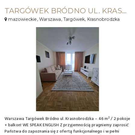
TARGÓWEK BRÓDNO UL. KRASNOBRODZKA ⭐46 M² / 2 POK /BALKON/⭐PO REMONCIE!
mazowieckie, Warszawa, Targówek, Krasnobrodzka
Warszawa Targówek Bródno ul. Krasnobrodzka – 46 m² / 2 pokoje
+ balkon! WE SPEAK ENGLISH Z przyjemnością pragniemy zaprosić
Państwa do zapoznania się z ofertą funkcjonalnego i w pełni