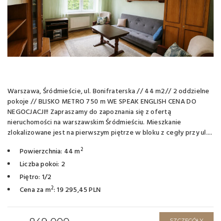
Warszawa, Śródmieście, ul. Bonifraterska // 44 m2// 2 oddzielne
pokoje // BLISKO METRO 750 m WE SPEAK ENGLISH CENA DO
NEGOCJACJI!! Zapraszamy do zapoznania się z ofertą
nieruchomości na warszawskim Śródmieściu. Mieszkanie
zlokalizowane jest na pierwszym piętrze w bloku z cegły przy ul....
2
Powierzchnia: 44 m
Liczba pokoi: 2
Piętro: 1/2
2
Cena za m
: 19 295,45 PLN
SZCZEGÓŁY