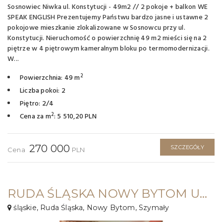
Sosnowiec Niwka ul. Konstytucji - 49m2 // 2 pokoje + balkon WE
SPEAK ENGLISH Prezentujemy Państwu bardzo jasne i ustawne 2
pokojowe mieszkanie zlokalizowane w Sosnowcu przy ul.
Konstytucji. Nieruchomość o powierzchnię 49 m2 mieści się na 2
piętrze w 4 piętrowym kameralnym bloku po termomodernizacji.
W...
2
Powierzchnia: 49 m
Liczba pokoi: 2
Piętro: 2/4
2
Cena za m
: 5 510,20 PLN
270 000
SZCZEGÓŁY
Cena
PLN
RUDA ŚLĄSKA NOWY BYTOM UL. SZYMAŁY⭐ 38 M2 / 2 POKOJE + KUCHNIA !
śląskie, Ruda Śląska, Nowy Bytom, Szymały