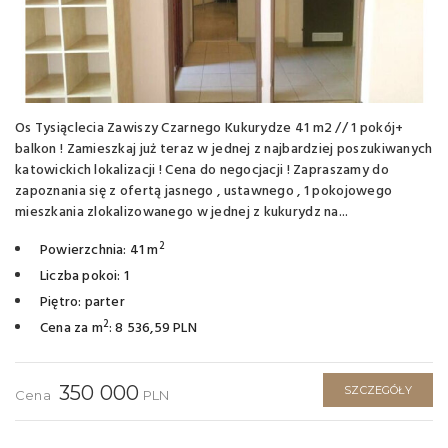
Os Tysiąclecia Zawiszy Czarnego Kukurydze 41 m2 // 1 pokój+
balkon ! Zamieszkaj już teraz w jednej z najbardziej poszukiwanych
katowickich lokalizacji ! Cena do negocjacji ! Zapraszamy do
zapoznania się z ofertą jasnego , ustawnego , 1 pokojowego
mieszkania zlokalizowanego w jednej z kukurydz na...
2
Powierzchnia: 41 m
Liczba pokoi: 1
Piętro: parter
2
Cena za m
: 8 536,59 PLN
350 000
SZCZEGÓŁY
Cena
PLN