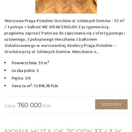
Warszawa Praga-Południe Grochów ul. Szklanych Domów - 55 m²
/ 3 pokoje + balkon! WE SPEAK ENGLISH Z przyjemnością
pragniemy zaprosić Państwa do zapoznania się z ofertą jasnego i
ustawnego, 3 pokojowego mieszkania z balkonem
zlokalizowanego w warszawskiej dzielnicy Praga-Południe –
Grochów przy ul. Szklanych Domów. Mieszkanie o...
2
Powierzchnia: 55 m
Liczba pokoi: 3
Piętro: 1/4
2
Cena za m
: 13 818,18 PLN
760 000
SZCZEGÓŁY
Cena
PLN
NOWA HUTA OS ZGODY 33,43 |KAWALERKA NA START | TRAMWAJ 3 MIN |PARK