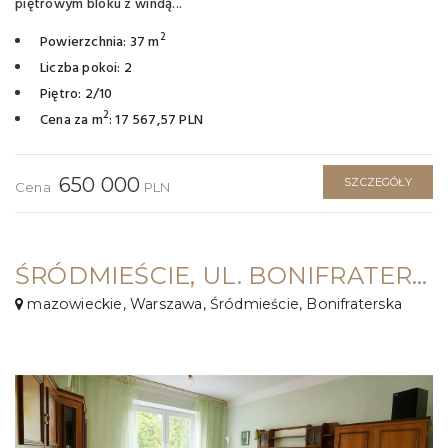
piętrowym bloku z windą...
2
Powierzchnia: 37 m
Liczba pokoi: 2
Piętro: 2/10
2
Cena za m
: 17 567,57 PLN
650 000
SZCZEGÓŁY
Cena
PLN
ŚRÓDMIEŚCIE, UL. BONIFRATERSKA ⭐️ 44M2 , 2 POK Z KUCHNIĄ⭐️NOWE MIASTO
mazowieckie, Warszawa, Śródmieście, Bonifraterska