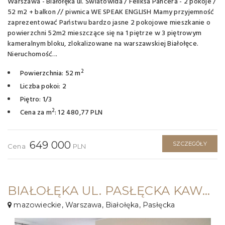
Warszawa - Białołęka ul. Światowida / Feliksa Pancera - 2 pokoje /
52 m2 + balkon // piwnica WE SPEAK ENGLISH Mamy przyjemność
zaprezentować Państwu bardzo jasne 2 pokojowe mieszkanie o
powierzchni 52m2 mieszczące się na 1 piętrze w 3 piętrowym
kameralnym bloku, zlokalizowane na warszawskiej Białołęce.
Nieruchomość...
2
Powierzchnia: 52 m
Liczba pokoi: 2
Piętro: 1/3
2
Cena za m
: 12 480,77 PLN
649 000
SZCZEGÓŁY
Cena
PLN
BIAŁOŁĘKA UL. PASŁĘCKA KAWALERKA - 33M2 + BALKON DO WEJŚCIA
mazowieckie, Warszawa, Białołęka, Pasłęcka