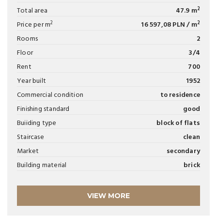
2
Total area
47.9 m
2
2
Price per m
16 597,08 PLN / m
Rooms
2
Floor
3/4
Rent
700
Year built
1952
Commercial condition
to residence
Finishing standard
good
Buiiding type
block of flats
Staircase
clean
Market
secondary
Building material
brick
VIEW MORE