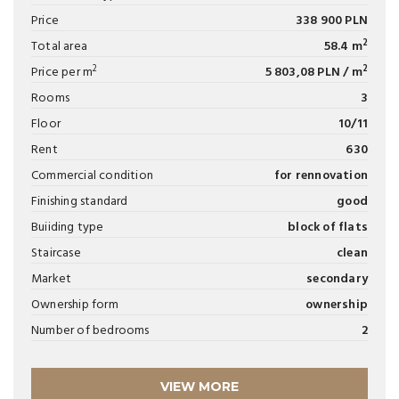
Price
338 900 PLN
2
Total area
58.4 m
2
2
Price per m
5 803,08 PLN / m
Rooms
3
Floor
10/11
Rent
630
Commercial condition
for rennovation
Finishing standard
good
Buiiding type
block of flats
Staircase
clean
Market
secondary
Ownership form
ownership
Number of bedrooms
2
VIEW MORE