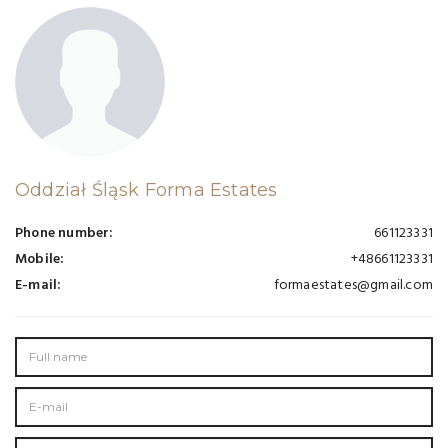
Oddział Śląsk Forma Estates
Phone number:
661123331
Mobile:
+48661123331
E-mail:
formaestates@gmail.com