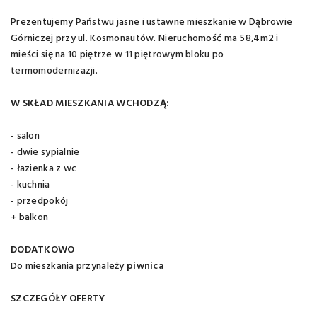
Prezentujemy Państwu jasne i ustawne mieszkanie w Dąbrowie
Górniczej przy ul. Kosmonautów. Nieruchomość ma 58,4m2 i
mieści się na 10 piętrze w 11 piętrowym bloku po
termomodernizazji.
W SKŁAD MIESZKANIA WCHODZĄ:
- salon
- dwie sypialnie
- łazienka z wc
- kuchnia
- przedpokój
+ balkon
DODATKOWO
Do mieszkania przynależy
piwnica
SZCZEGÓŁY OFERTY