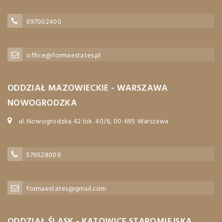
697002400
office@formaestates.pl
ODDZIAŁ MAZOWIECKIE - WARSZAWA
NOWOGRODZKA
ul. Nowogrodzka 42 lok. 40/6, 00-695 Warszawa
579528009
formaestates@gmail.com
ODDZIAŁ ŚLĄSK - KATOWICE STAROMIEJSKA