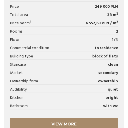
Price
249 000 PLN
2
Total area
38 m
2
2
Price per m
6 552,63 PLN / m
Rooms
2
Floor
1/4
Commercial condition
to residence
Buiiding type
block of flats
Staircase
clean
Market
secondary
Ownership form
ownership
Audibility
quiet
Kitchen
bright
Bathroom
with wc
VIEW MORE