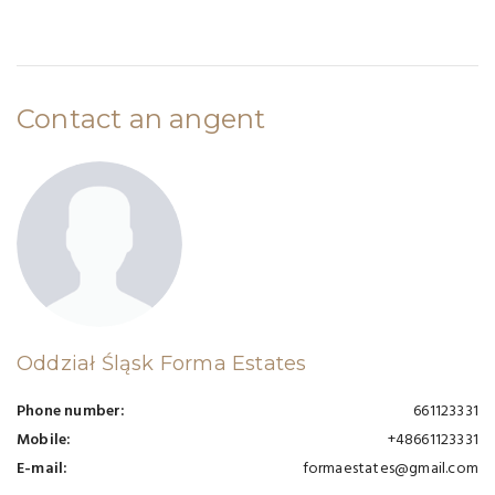
Contact an angent
Oddział Śląsk Forma Estates
Phone number:
661123331
Mobile:
+48661123331
E-mail:
formaestates@gmail.com