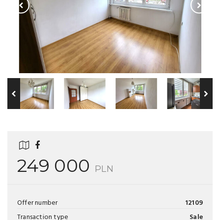
249 000
PLN
Offer number
12109
Transaction type
Sale