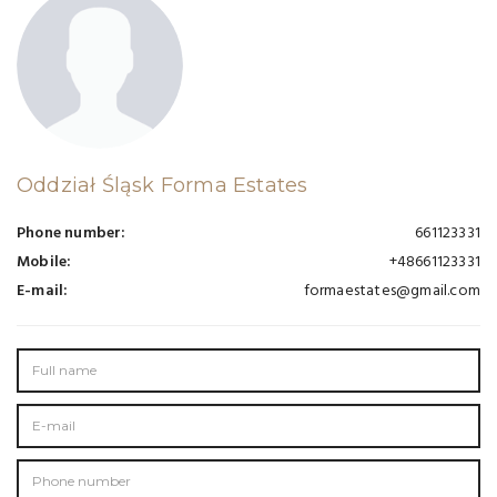
Oddział Śląsk Forma Estates
Phone number:
661123331
Mobile:
+48661123331
E-mail:
formaestates@gmail.com