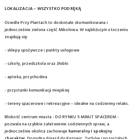
LOKALIZACJA – WSZYSTKO POD RĘKĄ
Osiedle Przy Plantach to doskonale skomunikowana i
jednocześnie zielona część Mikołowa. W najbliższym otoczeniu
znajdują się:
- sklepy spożywcze i punkty usługowe
- szkoły, przedszkola oraz żłobki
- apteka, przychodnia
- przystanki komunikacji miejskiej
- tereny spacerowe i rekreacyjne – idealne na codzienny relaks.
Bliskość centrum miasta - DO RYNKU 5 MINUT SPACEREM -
pozwala na szybkie załatwienie codziennych spraw, a
jednocześnie okolica zachowuje
kameralny i spokojny
charakter
. Dogodny dojazd do Katowic, Tychów i pozostałych