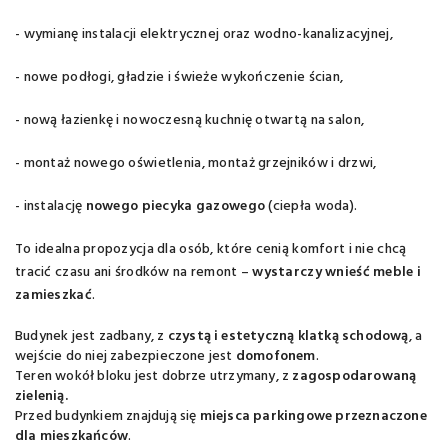
- wymianę instalacji elektrycznej oraz wodno-kanalizacyjnej,
- nowe podłogi, gładzie i świeże wykończenie ścian,
- nową łazienkę i nowoczesną kuchnię otwartą na salon,
- montaż nowego oświetlenia, montaż grzejników i drzwi,
- instalację
nowego piecyka gazowego
(ciepła woda).
To idealna propozycja dla osób, które cenią komfort i nie chcą
tracić czasu ani środków na remont –
wystarczy wnieść meble i
zamieszkać
.
Budynek jest zadbany, z
czystą i estetyczną klatką schodową
, a
wejście do niej zabezpieczone jest
domofonem
.
Teren wokół bloku jest dobrze utrzymany, z
zagospodarowaną
zielenią.
Przed budynkiem znajdują się
miejsca parkingowe przeznaczone
dla mieszkańców
.