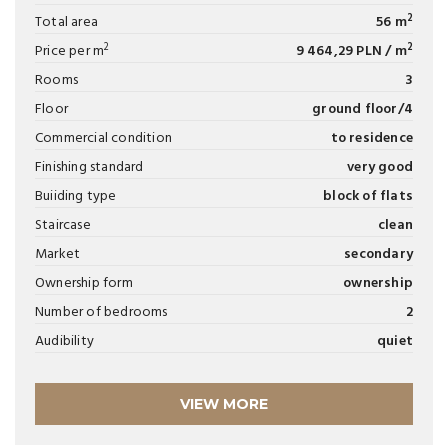
2
Total area
56 m
2
2
Price per m
9 464,29 PLN / m
Rooms
3
Floor
ground floor/4
Commercial condition
to residence
Finishing standard
very good
Buiiding type
block of flats
Staircase
clean
Market
secondary
Ownership form
ownership
Number of bedrooms
2
Audibility
quiet
VIEW MORE