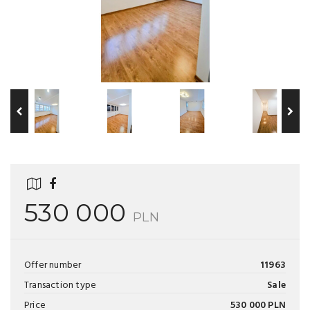
530 000
PLN
Offer number
11963
Transaction type
Sale
Price
530 000 PLN